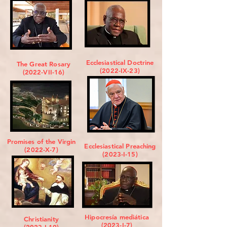
Ecclesiastical Doctrine
The Great Rosary
(2022-IX-23)
(2022-VII-16)
Promises of the Virgin
Ecclesiastical Preaching
(2022-X-7)
(2023-I-15)
Hipocresía mediática
Christianity
(2023-I-7)