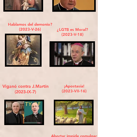
Hablamos del demonio?
(2023-V-26)
¿LGTB es Moral?
(2023-V-18)
Viganó contra J.Martín
¡Apostasía!
(2023-VII-16)
(2023-IX-7)
Abortar impide comulgar