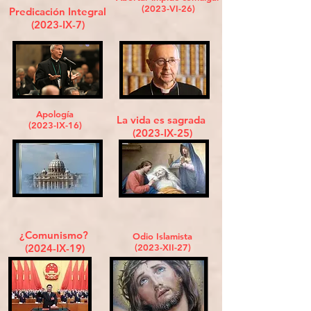
(2023-VI-26)
Predicación Integral
(2023-IX-7)
Apología
La vida es sagrada
(2023-IX-16)
(2023-IX-25)
¿Comunismo?
Odio Islamista
(2024-IX-19)
(2023-XII-27)