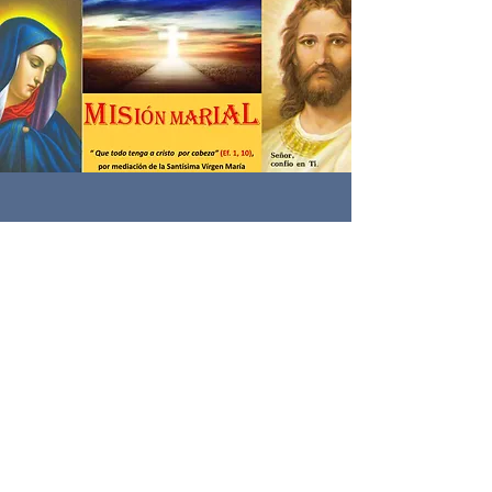
M
L
I
A
S
I
I
R
Ó
A
N M